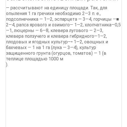
— рассчитывают на единицу площади. Так, для
опыления 1 га гречихи необходимо 2—3 п. е.,
подсолнечника — 1—2, эспарцета — 3—4, горчицы —■
2—4, рапса ярового и озимого— 1—2, хлопчатника—0,5
—1, люцерны — 6—8, клевера лугового — 2—3,
клевера ползучего и клевера гибридного—1—2,
плодовых и ягодных культур—• 1—2, овощных и
бахчевых — 1 на 1 га (лука — 3—4), культур
защищенного грунта (огурцов, томатов) — 1 (в
теплице площадью 1000 м
).