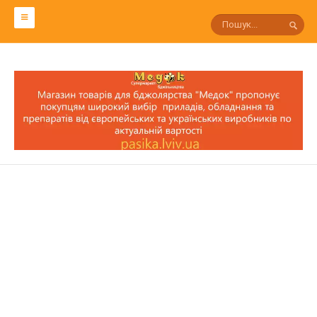
СЛОВАРЬ ПЧЕЛОВОДА
Р
П
О
Н
М
Л
К
И
З
С
Т