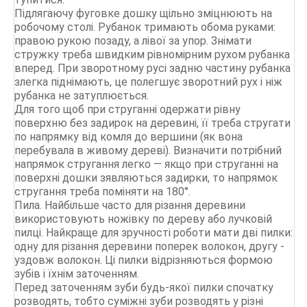
Підлягаючу фуговке дошку щільно зміцнюють на
робочому столі. Рубанок тримають обома руками:
правою рукою позаду, а лівої за упор. Знімати
стружку треба швидким рівномірним рухом рубанка
вперед. При зворотному русі задню частину рубанка
злегка піднімають, це полегшує зворотний рух і ніж
рубанка не затуплюється.
Для того щоб при струганні одержати рівну
поверхню без задирок на деревині, її треба стругати
по напрямку від комля до вершини (як вона
перебувала в живому дереві). Визначити потрібний
напрямок стругання легко — якщо при струганні на
поверхні дошки зявляються задирки, то напрямок
стругання треба поміняти на 180°.
Пила. Найбільше часто для різання деревини
використовують ножівку по дереву або лучковій
пилці. Найкраще для зручності роботи мати дві пилки:
одну для різання деревини поперек волокон, другу -
уздовж волокон. Ці пилки відрізняються формою
зубів і їхнім заточенням.
Перед заточенням зуби будь-якої пилки спочатку
розводять, тобто суміжні зуби розводять у різні