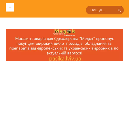
СЛОВАРЬ ПЧЕЛОВОДА
Р
П
О
Н
М
Л
К
И
З
С
Т