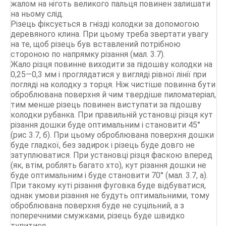
жалом на ніготь великого пальця повинен залишати
на ньому слід.
Різець фіксується в гнізді колодки за допомогою
деревяного клина. При цьому треба звертати увагу
на те, щоб різець був вставлений потрібною
стороною по напрямку різання (мал. 3.7).
Жало різця повинне виходити за підошву колодки на
0,25—0,3 мм і проглядатися у вигляді рівної лінії при
погляді на колодку з торця. Ніж чистіше повинна бути
оброблювана поверхня й чим твердіше пиломатеріал,
тим менше різець повинен виступати за підошву
колодки рубанка. При правильній установці різця кут
різання дошки буде оптимальним і становити 45°
(рис 3.7, б). При цьому оброблювана поверхня дошки
буде гладкої, без задирок і різець буде довго не
затуплюватися. При установці різця фаскою вперед
(як, втім, роблять багато хто), кут різання дошки не
буде оптимальним і буде становити 70° (мал. 3.7, а).
При такому куті різання фуговка буде відбуватися,
однак умови різання не будуть оптимальними, тому
оброблювана поверхня буде не суцільний, а з
поперечними смужками, різець буде швидко
тупитися.