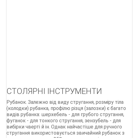
Г
Д
БІОЛОГІЯ БДЖОЛИНОЇ РОДИНИ
ПОРАДИ бджолярам
Ліки, отримані від бджіл
Бджільництво.Практичний курс
ОСНОВИ БДЖІЛЬНИЦТВА
СТОЛЯРНІ ІНСТРУМЕНТИ
СТАРОДАВНІЙ МЕД
Рубанок. Залежно від виду стругання, розміру тіла
Мед і продукти бджільництва
(колодки) рубанка, профілю різця (залозки) є багато
видів рубанка: шерхебель - для грубого стругання,
500 питань і відповідей по бджільництву
фуганок - для тонкого стругання, зензубель - для
вибірки чверті й ін. Однак найчастіше для ручного
стругання використовується звичайний рубанок з