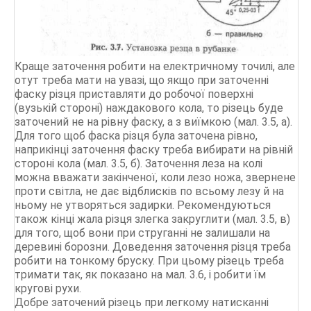
Краще заточення робити на електричному точилі, але
отут треба мати на увазі, що якщо при заточенні
фаску різця приставляти до робочої поверхні
(вузькій стороні) наждакового кола, то різець буде
заточений не на рівну фаску, а з виїмкою (мал. 3.5, а).
Для того щоб фаска різця була заточена рівно,
наприкінці заточення фаску треба вибирати на рівній
стороні кола (мал. 3.5, б). Заточення леза на колі
можна вважати закінченої, коли лезо ножа, звернене
проти світла, не дає відблисків по всьому лезу й на
ньому не утворяться задирки. Рекомендуються
також кінці жала різця злегка закруглити (мал. 3.5, в)
для того, щоб вони при струганні не залишали на
деревині борозни. Доведення заточення різця треба
робити на тонкому бруску. При цьому різець треба
тримати так, як показано на мал. 3.6, і робити їм
кругові рухи.
Добре заточений різець при легкому натисканні