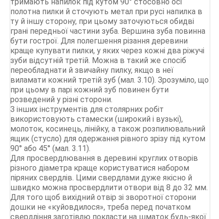
тримають напилок під кутом 90° стосовно осі
полотна пилки й сточують метал при русі напилка в
ту й іншу сторону, при цьому заточуються обидві
грані передньої частини зуба. Вершина зуба повинна
бути гострої. Для полегшення різання деревини
краще купувати пилки, у яких через кожні два ріжучі
зуби відсутній третій. Можна в такий же спосіб
переобладнати й звичайну пилку, якщо в неї
виламати кожний третій зуб (мал. 3.10). Зрозуміло, що
при цьому в парі кожний зуб повинен бути
розведений у різні сторони.
З інших інструментів для столярних робіт
використовують стамески (широкий і вузькі),
молоток, косинець, лінійку, а також розпилювальний
ящик (стусло) для одержання рівного зрізу під кутом
90° або 45° (мал. 3.11).
Для просвердлювання в деревині круглих отворів
різного діаметра краще користуватися набором
піряних свердлів. Цими свердлами дуже якісно й
швидко можна просвердлити отвори від 8 до 32 мм.
Для того щоб вихідний отвір зі зворотної сторони
дошки не «куйовдилося», треба перед початком
свердління заготівлю покласти на шматок будь-якої