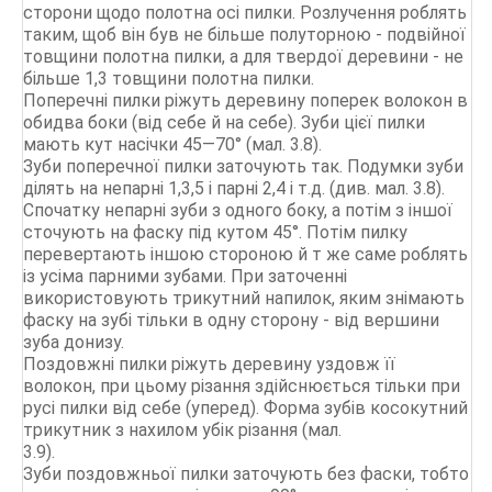
сторони щодо полотна осі пилки. Розлучення роблять
таким, щоб він був не більше полуторною - подвійної
товщини полотна пилки, а для твердої деревини - не
більше 1,3 товщини полотна пилки.
Поперечні пилки ріжуть деревину поперек волокон в
обидва боки (від себе й на себе). Зуби цієї пилки
мають кут насічки 45—70° (мал. 3.8).
Зуби поперечної пилки заточують так. Подумки зуби
ділять на непарні 1,3,5 і парні 2,4 і т.д. (див. мал. 3.8).
Спочатку непарні зуби з одного боку, а потім з іншої
сточують на фаску під кутом 45°. Потім пилку
перевертають іншою стороною й т же саме роблять
із усіма парними зубами. При заточенні
використовують трикутний напилок, яким знімають
фаску на зубі тільки в одну сторону - від вершини
зуба донизу.
Поздовжні пилки ріжуть деревину уздовж її
волокон, при цьому різання здійснюється тільки при
русі пилки від себе (уперед). Форма зубів косокутний
трикутник з нахилом убік різання (мал.
3.9).
Зуби поздовжньої пилки заточують без фаски, тобто