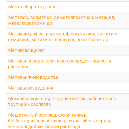
Места сбора трутней
Метафос, вофатокс, диметилпаратион, метацид,
метилпаратион и др
Метилнитрофос, вертион, фенитротион, фолитион,
сумитион, метатион, новатион, данатион и др
Метилсалицилат
Методы определения нектаропродуктивности
растений
Методы пчеловодства
Методы разведения
Механические повреждения маток, рабочих пчел,
трутней и расплода
Мешотчатый расплод, сухой гнилец,
безбактериальный гнилец, сухая гибель червы,
мешкоподобная форма расплода