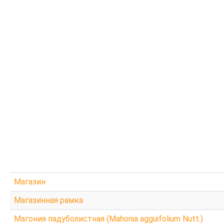
У
Я
Э
Ш
Ч
Ц
Х
Ф
Ж
Е
Щ
А
Магазин
Б
Магазинная рамка
В
Магония падуболистная (Mahonia agguifolium Nutt.)