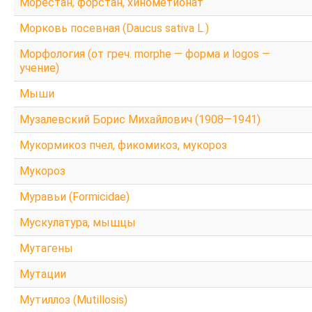
Морестан, форстан, хинометионат
Морковь посевная (Daucus sativa L.)
Морфология (от греч. morphe — форма и logos —
учение)
Мыши
Музалевский Борис Михайлович (1908—1941)
Мукормикоз пчел, фикомикоз, мукороз
Мукороз
Муравьи (Formicidae)
Мускулатура, мышцы
Мутагены
Мутации
Мутиллоз (Mutillosis)