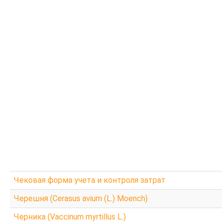
У
Я
Э
Ш
Ч
Ц
Х
Ф
Ж
Е
Щ
А
Чековая форма учета и контроля затрат
Б
Черешня (Cerasus avium (L.) Moench)
В
Черника (Vaccinum myrtillus L.)