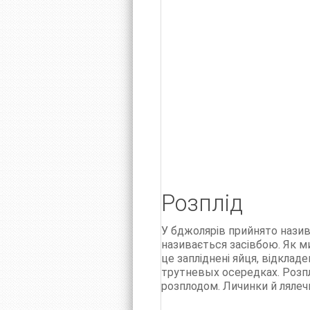
Розплід
У бджолярів прийнято назива
називається засівбою. Як м
це запліднені яйця, відклад
трутневых осередках. Розпл
розплодом. Личинки й ляле