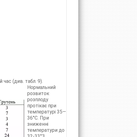
ас (див. табл. 9).
Нормальний
розвиток
розплоду
протікає при
температурі 35—
36°С. При
зниженні
температури до
32-33°З