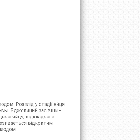
одом. Розплід у стадії яйця
евы. Бджолиний засівши -
нені яйця, відкладені в
 називається відкритим
плодом.