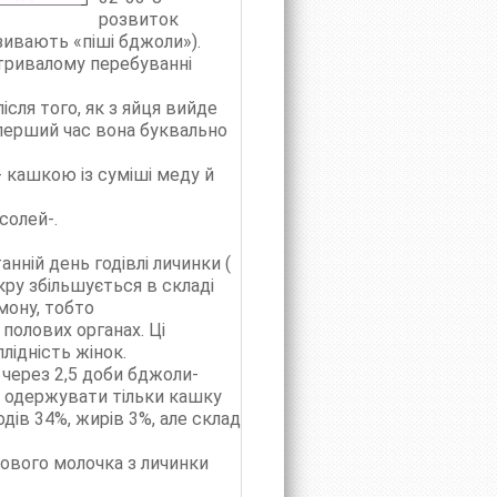
розвиток
зивають «піші бджоли»).
 тривалому перебуванні
ісля того, як з яйця вийде
 перший час вона буквально
- кашкою із суміші меду й
солей-.
анній день годівлі личинки (
укру збільшується в складі
мону, тобто
полових органах. Ці
лідність жінок.
 через 2,5 доби бджоли-
ь одержувати тільки кашку
дів 34%, жирів 3%, але склад
кового молочка з личинки