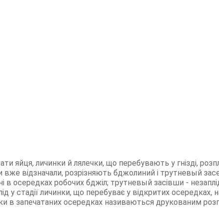
ти яйця, личинки й лялечки, що перебувають у гнізді, розпл
и вже відзначали, розрізняють бджолиний і трутневый зас
ені в осередках робочих бджіл; трутневый засівши - незаплід
ід у стадії личинки, що перебуває у відкритих осередках,
чки в запечатаних осередках називаються друкованим роз