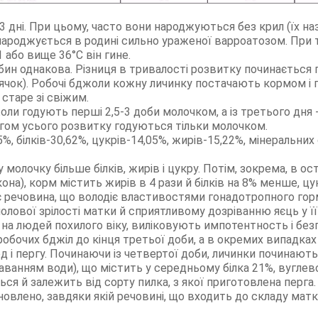
 дні. При цьому, часто вони народжуються без крил (їх на
народжується в родині сильно ураженої варроатозом. При
 або вище 36°С він гине.
обин однакова. Різниця в тривалості розвитку починається п
вячок). Робочі бджоли кожну личинку постачають кормом і
старе зі свіжим.
оли годують перші 2,5-3 доби молочком, а із третього дня 
гом усього розвитку годуються тільки молочком.
%, білків-30,62%, цукрів-14,05%, жирів-15,22%, мінеральних 
молочку більше білків, жирів і цукру. Потім, зокрема, в ост
кона), корм містить жирів в 4 рази й білків на 8% менше, ц
 є речовина, що володіє властивостями гонадотропного гор
ової зрілості матки й сприятливому дозріванню яєць у її 
на людей похилого віку, виліковують импотентность і безп
робочих бджіл до кінця третьої доби, а в окремих випадках
 і пергу. Починаючи із четвертої доби, личинки починают
даванням води), що містить у середньому білка 21%, вуглево
ься й залежить від сорту пилка, з якої приготовлена перга.
овлено, завдяки якій речовині, що входить до складу мат