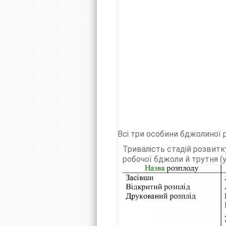
Всі три особини бджолиної р
Тривалість стадій розвитку
робочої бджоли й трутня (у