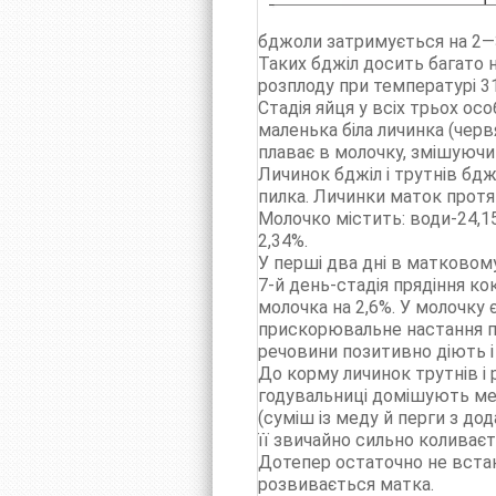
бджоли затримується на 2—3
Таких бджіл досить багато 
розплоду при температурі 31
Стадія яйця у всіх трьох ос
маленька біла личинка (чер
плаває в молочку, змішуючи 
Личинок бджіл і трутнів бдж
пилка. Личинки маток протя
Молочко містить: води-24,15
2,34%.
У перші два дні в матковому 
7-й день-стадія прядіння ко
молочка на 2,6%. У молочку
прискорювальне настання пол
речовини позитивно діють і 
До корму личинок трутнів і 
годувальниці домішують мед
(суміш із меду й перги з до
її звичайно сильно коливаєт
Дотепер остаточно не встан
розвивається матка.