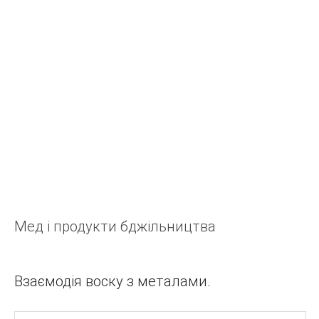
У
Я
Э
Ш
Ч
Ц
Х
Ф
Ж
Е
Мед і продукти бджільництва
Щ
А
Б
Взаємодія воску з металами.
В