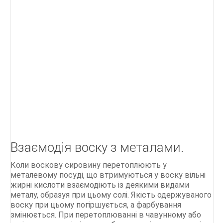
Г
Д
БІОЛОГІЯ БДЖОЛИНОЇ РОДИНИ
ПОРАДИ бджолярам
Ліки, отримані від бджіл
Бджільництво.Практичний курс
ОСНОВИ БДЖІЛЬНИЦТВА
Взаємодія воску з металами.
СТАРОДАВНІЙ МЕД
Коли воскову сировину перетоплюють у
Мед і продукти бджільництва
металевому посуді, що втримуються у воску вільні
жирні кислоти взаємодіють із деякими видами
500 питань і відповідей по бджільництву
металу, образуя при цьому солі. Якість одержуваного
воску при цьому погіршується, а фарбування
змінюється. При перетоплюванні в чавунному або