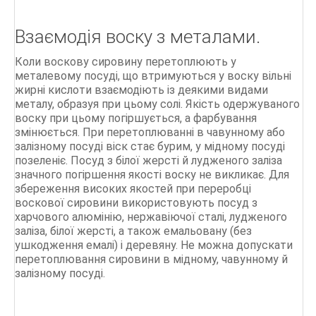
Взаємодія воску з металами.
Коли воскову сировину перетоплюють у
металевому посуді, що втримуються у воску вільні
жирні кислоти взаємодіють із деякими видами
металу, образуя при цьому солі. Якість одержуваного
воску при цьому погіршується, а фарбування
змінюється. При перетоплюванні в чавунному або
залізному посуді віск стає бурим, у мідному посуді
позеленіє. Посуд з білої жерсті й лудженого заліза
значного погіршення якості воску не викликає. Для
збереження високих якостей при переробці
воскової сировини використовують посуд з
харчового алюмінію, нержавіючої сталі, лудженого
заліза, білої жерсті, а також емальовану (без
ушкодження емалі) і деревяну. Не можна допускати
перетоплювання сировини в мідному, чавунному й
залізному посуді.