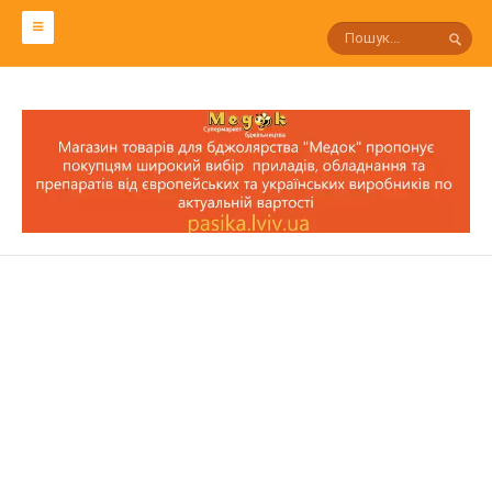
СЛОВАРЬ ПЧЕЛОВОДА
Р
П
О
Н
М
Л
К
И
З
С
Т