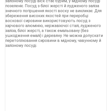
залізному посуді віск стає бурим, у мідному посуді
позеленіє. Посуд з білої жерсті й лудженого заліза
значного погіршення якості воску не викликає. Для
збереження високих якостей при переробці
воскової сировини використовують посуд з
харчового алюмінію, нержавіючої сталі, лудженого
заліза, білої жерсті, а також емальовану (без
ушкодження емалі) і деревяну. Не можна допускати
перетоплювання сировини в мідному, чавунному й
залізному посуді.