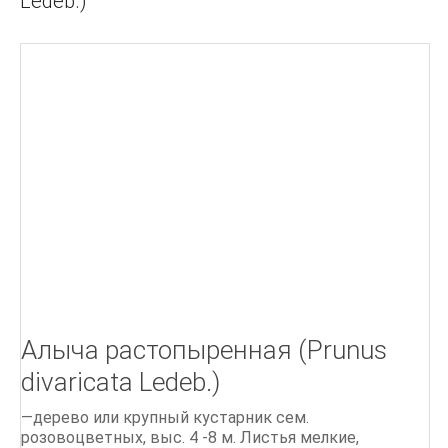
Ledeb.)
Г
Д
БІОЛОГІЯ БДЖОЛИНОЇ РОДИНИ
ПОРАДИ бджолярам
Ліки, отримані від бджіл
Бджільництво.Практичний курс
ОСНОВИ БДЖІЛЬНИЦТВА
СТАРОДАВНІЙ МЕД
Алыча растопыренная (Prunus
Мед і продукти бджільництва
divaricata Ledeb.)
500 питань і відповідей по бджільництву
—дерево или крупный кустарник сем.
розовоцветных, выс. 4 -8 м. Листья мелкие,