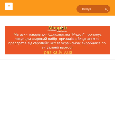
СЛОВАРЬ ПЧЕЛОВОДА
Р
П
О
Н
М
Л
К
И
З
С
Т