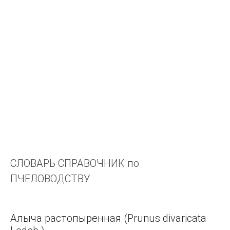
У
Я
Э
Ш
Ч
Ц
Х
Ф
Ж
Е
СЛОВАРЬ СПРАВОЧНИК по
Щ
ПЧЕЛОВОДСТВУ
А
Б
В
Алыча растопыренная (Prunus divaricata