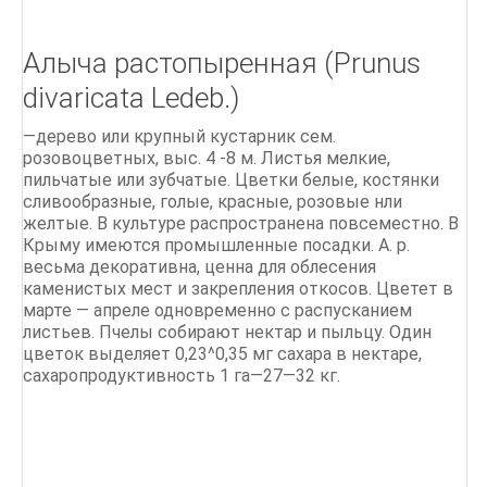
Алыча растопыренная (Prunus
divaricata Ledeb.)
—дерево или крупный кустарник сем.
розовоцветных, выс. 4 -8 м. Листья мелкие,
пильчатые или зубчатые. Цветки белые, костянки
сливообразные, голые, красные, розовые нли
желтые. В культуре распространена повсеместно. В
Крыму имеются промышленные посадки. А. р.
весьма декоративна, ценна для облесения
каменистых мест и закрепления откосов. Цветет в
марте — апреле одновременно с распусканием
листьев. Пчелы собирают нектар и пыльцу. Один
цветок выделяет 0,23^0,35 мг сахара в нектаре,
сахаропродуктивность 1 га—27—32 кг.