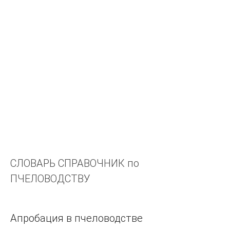
У
Я
Э
Ш
Ч
Ц
Х
Ф
Ж
Е
СЛОВАРЬ СПРАВОЧНИК по
Щ
ПЧЕЛОВОДСТВУ
А
Б
В
Апробация в пчеловодстве