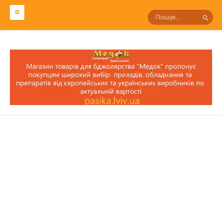
СЛОВАРЬ ПЧЕЛОВОДА
Р
П
О
Н
М
Л
К
И
З
С
Т