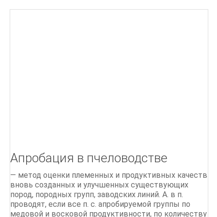
Г
Д
БІОЛОГІЯ БДЖОЛИНОЇ РОДИНИ
ПОРАДИ бджолярам
Ліки, отримані від бджіл
Бджільництво.Практичний курс
ОСНОВИ БДЖІЛЬНИЦТВА
СТАРОДАВНІЙ МЕД
Апробация в пчеловодстве
Мед і продукти бджільництва
— метод оценки племенных и продуктивных качеств
500 питань і відповідей по бджільництву
вновь созданных и улучшенных существующих
пород, породных групп, заводских линий. А. в п.
проводят, если все п. с. апробируемой группы по
медовой и восковой продуктивности, по количеству