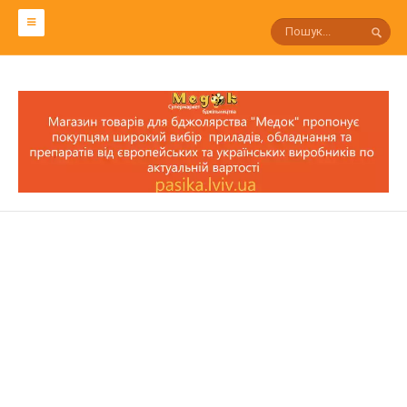
СЛОВАРЬ ПЧЕЛОВОДА
Р
П
О
Н
М
Л
К
И
З
С
Т