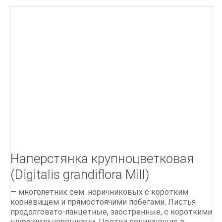
Г
Д
БІОЛОГІЯ БДЖОЛИНОЇ РОДИНИ
ПОРАДИ бджолярам
Ліки, отримані від бджіл
Бджільництво.Практичний курс
ОСНОВИ БДЖІЛЬНИЦТВА
Наперстянка крупноцветковая
СТАРОДАВНІЙ МЕД
(Digitalis grandiflora Mill)
Мед і продукти бджільництва
500 питань і відповідей по бджільництву
— многолетник сем. норичниковых с коротким
корневищем и прямостоячими побегами. Листья
продолговато-ланцетные, заостренные, с короткими
широкими черешками. Цветки поникающие в