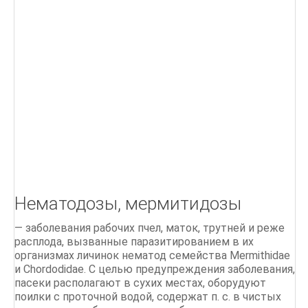
Г
Д
БІОЛОГІЯ БДЖОЛИНОЇ РОДИНИ
ПОРАДИ бджолярам
Ліки, отримані від бджіл
Бджільництво.Практичний курс
ОСНОВИ БДЖІЛЬНИЦТВА
Нематодозы, мермитидозы
СТАРОДАВНІЙ МЕД
— заболевания рабочих пчел, маток, трутней и реже
Мед і продукти бджільництва
расплода, вызванные паразитированием в их
организмах личинок нематод семейства Mermithidae
500 питань і відповідей по бджільництву
и Chordodidae. С целью предупреждения заболевания,
пасеки располагают в сухих местах, оборудуют
поилки с проточной водой, содержат п. с. в чистых