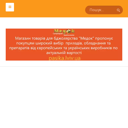
СЛОВАРЬ ПЧЕЛОВОДА
Р
П
О
Н
М
Л
К
И
З
С
Т