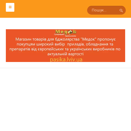
СЛОВАРЬ ПЧЕЛОВОДА
Р
П
О
Н
М
Л
К
И
З
С
Т