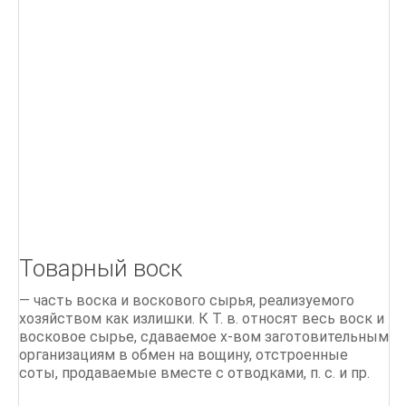
Г
Д
БІОЛОГІЯ БДЖОЛИНОЇ РОДИНИ
ПОРАДИ бджолярам
Ліки, отримані від бджіл
Бджільництво.Практичний курс
ОСНОВИ БДЖІЛЬНИЦТВА
Товарный воск
СТАРОДАВНІЙ МЕД
— часть воска и воскового сырья, реализуемого
Мед і продукти бджільництва
хозяйством как излишки. К Т. в. относят весь воск и
восковое сырье, сдаваемое х-вом заготовительным
500 питань і відповідей по бджільництву
организациям в обмен на вощину, отстроенные
соты, продаваемые вместе с отводками, п. с. и пр.