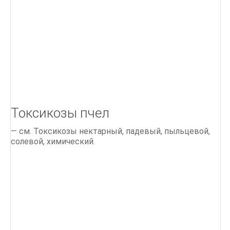
Токсикозы пчел
— см. Токсикозы нектарный, падевый, пыльцевой,
солевой, химический.