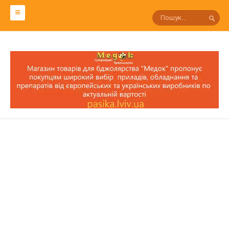
СЛОВАРЬ ПЧЕЛОВОДА
Р
П
О
Н
М
Л
К
И
З
С
Т