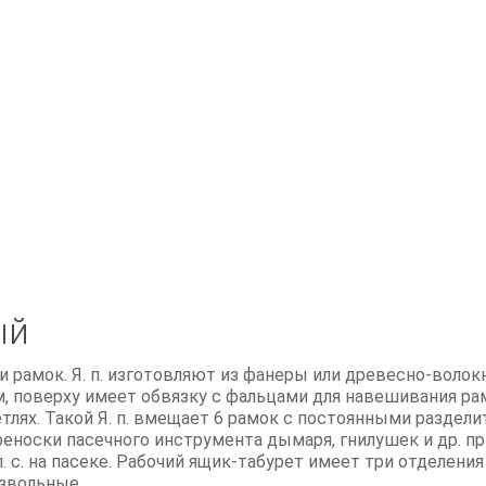
ый
 рамок. Я. п. изготовляют из фанеры или древесно-волокн
м, поверху имеет обвязку с фальцами для навешивания рам
лях. Такой Я. п. вмещает 6 рамок с постоянными раздели
реноски пасечного инструмента дымаря, гнилушек и др. п
 с. на пасеке. Рабочий ящик-табурет имеет три отделения
звольные.