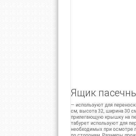
Ящик пасечн
— используют для переноски
см, высота 32, ширина 30 с
прилегающую крышку на пет
табурет используют для пе
необходимых при осмотре п.
по сторонам. Размеры прои