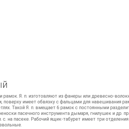
ый
 рамок. Я. п. изготовляют из фанеры или древесно-волокн
м, поверху имеет обвязку с фальцами для навешивания рам
лях. Такой Я. п. вмещает 6 рамок с постоянными раздели
реноски пасечного инструмента дымаря, гнилушек и др. п
 с. на пасеке. Рабочий ящик-табурет имеет три отделения
звольные.