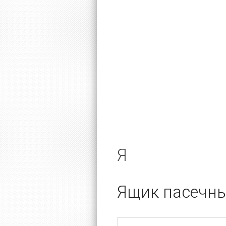
Я
Ящик пасечн