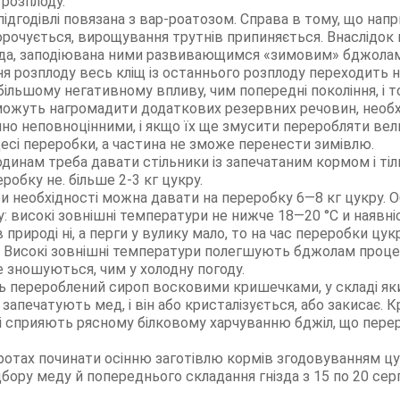
розплоду.
ідгодівлі повязана з вар-роатозом. Справа в тому, що напр
орочується, вирощування трутнів припиняється. Внаслідок 
да, заподіювана ними развивающимся «зимовим» бджолам,
я розплоду весь кліщ із останнього розплоду переходить н
більшому негативному впливу, чим попередні покоління, і 
ожуть нагромадити додаткових резервних речовин, необхід
чно неповноцінними, і якщо їх ще змусити переробляти вели
цесі переробки, а частина не зможе перенести зимівлю.
инам треба давати стільники із запечатаним кормом і тіл
обку не. більше 2-3 кг цукру.
 необхідності можна давати на переробку 6—8 кг цукру. 
: високі зовнішні температури не нижче 18—20 °С и наявніс
 природі ні, а перги у вулику мало, то на час переробки цук
лі. Високі зовнішні температури полегшують бджолам проц
е зношуються, чим у холодну погоду.
 перероблений сироп восковими кришечками, у складі яких
запечатують мед, і він або кристалізується, або закисає. Кр
влі сприяють рясному білковому харчуванню бджіл, що пере
ротах починати осінню заготівлю кормів згодовуванням ц
дбору меду й попереднього складання гнізда з 15 по 20 серп