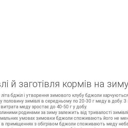
влі й заготівля кормів на зим
я літа бджіл і утворення зимового клубу бджоли харчуютьс
у половину зимівлі в середньому по 20-30 г меду в добу. З 
 витрата меду зростає до 40-50 г у добу.
линими родинами за зиму залежить від тривалості зимівлі
рмальних умовах зимовки бджоли споживають його не менш 8
о в приміщеннях з обігрівом бджоли споживають меду неб