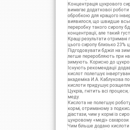
Концентрація цукрового сир
вимагає додаткової роботи 
обробкою для кращого інвер
виявилося, що швидше всього
переробку такого сиропу б
концентрації, але такий гу
Кращі результати отримані 
цього сиропу близько 23% цу
Підгодовувати бджіл на зим
легше переробляють при най
зимують. Корисно до цукро
Існують рекомендації додав
кислот полегшує інвертуванн
академіка И.А. Каблукова по
кислоти придушує розщепле
Цукрів, гнітить всі процеси
меду.
Кислота не полегшує роботу
кормі, отриманому з подки
діастази, чим у кормі із сир
цукровому «меді» сахарози. 
Чим більше додано кислоти й