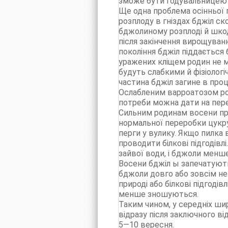
зможе бути годувальницею 
Ще одна проблема осінньої п
розплоду в гніздах бджіл ск
бджолиному розплоді й шко
після закінчення вирощуванн
покоління бджіл піддається 
уражених кліщем родин не м
будуть слабкими й фізіологі
частина бджіл загине в про
Ослабленим варроатозом род
потреби можна дати на перер
Сильним родинам восени при
нормальної переробки цукру
перги у вулику. Якщо пилка в
проводити білкові підгодів
зайвої води, і бджоли менш
Восени бджіл ы запечатують
бджоли довго або зовсім не 
природі або білкові підгоді
менше зношуються.
Таким чином, у середніх ши
відразу після заключного ві
5—10 вересня.