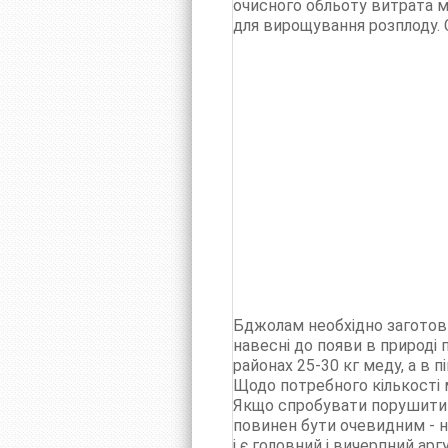
очисного обльоту витрата ме
для вирощування розплоду. 
Бджолам необхідно заготовит
навесні до появи в природі 
районах 25-30 кг меду, а в п
Щодо потребного кількості 
Якщо спробувати порушити п
повинен бути очевидним - на
і є головний і вичерпний арг