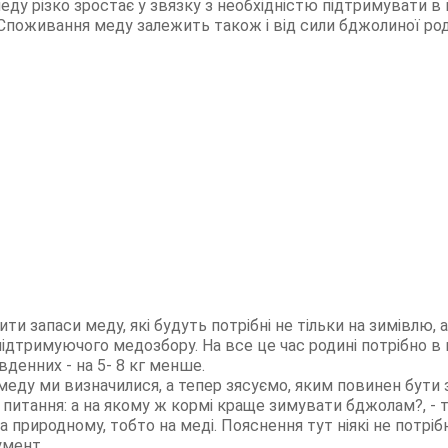
ду різко зростає у звязку з необхідністю підтримувати в 
Споживання меду залежить також і від сили бджолиної ро
и запаси меду, які будуть потрібні не тільки на зимівлю, 
підтримуючого медозбору. На все це час родині потрібно в 
івденних - на 5- 8 кг менше.
меду ми визначилися, а тепер зясуємо, яким повинен бути 
итання: а на якому ж кормі краще зимувати бджолам?, - т
 природному, тобто на меді. Пояснення тут ніякі не потріб
умент.