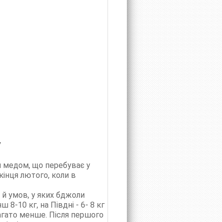
у
я медом, що перебуває у
кінця лютого, коли в
 й умов, у яких бджоли
-10 кг, на Півдні - 6- 8 кг
агато менше. Після першого