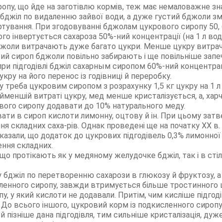
опу, що йде на заготівлю кормів, теж має немаловажне зн
бджіл по видаленню зайвої води, а дуже густий бджоли з
тування. При згодовуванні бджолам цукрового сиропу 50, 6
 інвертується сахароза 50%-ний концентрації (на 1 л води
джоли витрачають дуже багато цукри. Менше цукру витрач
стий сироп бджоли повільно забирають і ще повільніше зап
при підгодівлі бджіл сахарным сиропом 60%-ний концентрац
кру на його перенос із годівниці й переробку.
у треба цукровим сиропом з розрахунку 1,5 кг цукру на 1 
меншій витраті цукру, мед менше кристалізується, а, хар
вого сиропу додавати до 10% натурального меду.
ати в сироп кислоти лимонну, оцтову й ін. При цьому зат
я складних саха-рів. Однак проведені ще на початку XX в. 
казали, що додаток до цукрових підгодівель 0,3% лимонної
ння складних.
, що протікають як у медяному желудочке бджіл, так і в сті
 бджіл по перетворенню сахарози в глюкозу й фруктозу, а 
сленного сиропу, завжди втримується більше тростинного
опу, у який кислоти не додавали. Притім, чим кисліше підгод
До всього іншого, цукровий корм із подкисленного сиропу 
 пізніше дана підгодівля, тим сильніше кристалізація, дуже