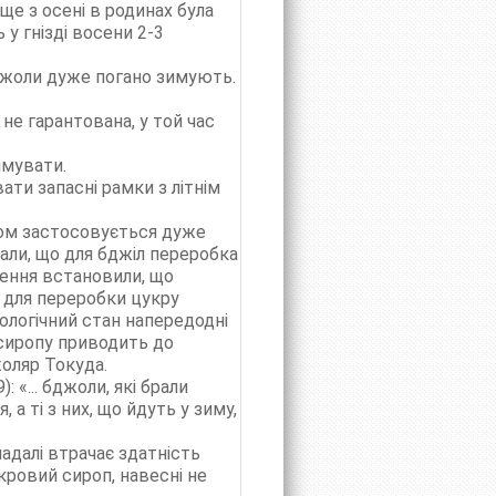
ще з осені в родинах була
у гнізді восени 2-3
бджоли дуже погано зимують.
не гарантована, у той час
имувати.
ати запасні рамки з літнім
опом застосовується дуже
мали, що для бджіл переробка
ження встановили, що
 для переробки цукру
ологічний стан напередодні
 сиропу приводить до
оляр Токуда.
 «... бджоли, які брали
 а ті з них, що йдуть у зиму,
адалі втрачає здатність
ровий сироп, навесні не