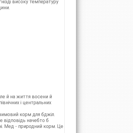
гнізді високу температуру
дини.
але й на життя восени й
північних і центральних
зимовий корм для бджіл.
е відповідь начебто б
ні. Мед - природний корм. Це