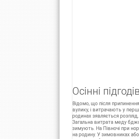
Осінні підгоді
Відомо, що після припиненн
вулику, і витрачають у перш
родинах зявляється розплід,
Загальна витрата меду бджо
зимують. На Півночі при но
на родину. У зимовниках аб