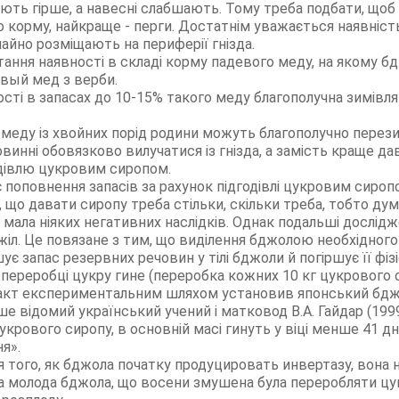
ють гірше, а навесні слабшають. Тому треба подбати, щоб 
о корму, найкраще - перги. Достатнім уважається наявність 
ичайно розміщають на периферії гнізда.
итання наявності в складі корму падевого меду, на якому 
вый мед з верби.
ості в запасах до 10-15% такого меду благополучна зимівля 
 меду із хвойних порід родини можуть благополучно перез
нні обовязково вилучатися із гнізда, а замість краще дав
дівлю цукровим сиропом.
нє поповнення запасів за рахунок підгодівлі цукровим сир
 що давати сиропу треба стільки, скільки треба, тобто ду
е мала ніяких негативних наслідків. Однак подальші дослід
іл. Це повязане з тим, що виділення бджолою необхідного
 запас резервних речовин у тілі бджоли й погіршує її фізі
и переробці цукру гине (переробка кожних 10 кг цукрового
 факт експериментальним шляхом установив японський бдж
е відомий український учений і матковод В.А. Гайдар (1999):
укрового сиропу, в основній масі гинуть у віці менше 41 дня,
я».
 того, як бджола початку продуцировать инвертазу, вона н
 молода бджола, що восени змушена була переробляти цук