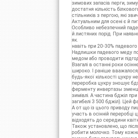
зимових запасів перги, зиму
достатня кількість білковог
стільників з пергою, які зв
Актуальним для осені є й п
Особливо небезпечний паде
й листяних порід. При наявн
як.
навіть при 20-30% падевого
Надлишки падевого меду пови
медом або проводити підго
Взагалі в останні роки осін
широко. І раніше вважалося,
будь-якої кількості цукру н
переробка цукру зношує бдж
ферменту инвертазы зменшує
зимівлі. А частина бджіл пр
загибелі З 500 бджіл). Цей
А от що із цього приводу пиш
участь в осінній переробці ц
відходять до середини квітн
Також установлено, що після
робити молочко. Тому кожна