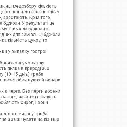
икінці медозбору кількість
цього концентрація кліщів у
 зростають. Крім того,
а бджоли. У результаті це
тому «зимові» бджоли з
них для зимівлі. Ці бджоли
ка кількість цукру, то
ьки у випадку гострої
Обовязкові умови для
ть пилка в природі або
ру (10-15 днів) треба
ес переробки цукру й випари
 є перга. Без перги восени
ім того, наявність пилка в
робляють сироп, і вони
укрового сиропу треба
ня й закінчувати не пізніше