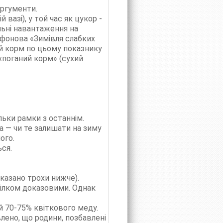
аргументи.
 вазі), у той час як цукор -
льні навантаження на
ифонова «Зимівля слабких
ий корм по цьому показнику
 «поганий корм» (сухий
льки рамки з останнім.
ма — чи те залишати на зиму
ого.
ся.
сказано трохи нижче).
цілком доказовими. Однак
 70-75% квіткового меду.
лено, що родини, позбавлені