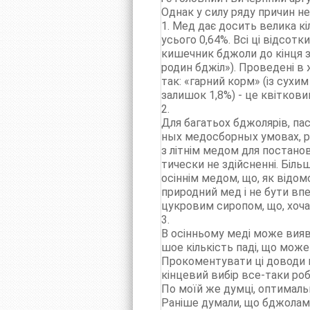
Однак у силу ряду причин не
1. Мед дає досить велика кіл
усього 0,64%. Всі ці відсо
кишечник бджоли до кінця з
родин бджіл»). Проведені в
так: «гарний корм» (із сухи
залишок 1,8%) - це квіткови
2.
Для багатьох бджолярів, пас
ных медосборных умовах, р
з літнім медом для постанов
тически не здійсненні. Біль
осіннім медом, що, як відомо
природний мед і не бути впе
цукровим сиропом, що, хоча
3.
В осінньому меді може вияв
шое кількість паді, що може
Прокоментувати ці доводи 
кінцевий вибір все-таки ро
По моїй же думці, оптималь
Раніше думали, що бджолам 