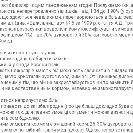
 всі бджолярі із цим твердженням згодні. Послухаємо їхні 
ькість неперетравлених залишків - від 1,84 до 1,98% (у сухій
тки, що здаються невеликими, перетворюються в більші реа
имівлі (див. «Бджільництво» № 5 за 1999 р. стаття А.Д. Тр
 журналі розрахунки дозволили йому класифікувати зимов
м залишком 1%) - це 70% цукрового й 30% квіткового меду,
й мед.
іки яких коштують у лих.
екомендації відбирати рамки.
ки їх у гнізда восени прак.
шість бджолярів мають віз можность залишати в гніздах ті
, часто кристалли зуется в ході зимівлі. От і виникає диле
вненим у тім, що він не закристалізується, чи то замінити й
 й не є естествен ным кормом, напевно не закристалізуєть
итися неприпустимо біль.
 привести до загибелі родин (про це більш докладно буде 
можна так: для певних умов ці аргументи можна визнати 
бить сам бджоляр.
ним зимовим кормом є змішаний корм: 25-30% цукрового й
узимку потрібний тільки мед (цукор). Однак тепер установ