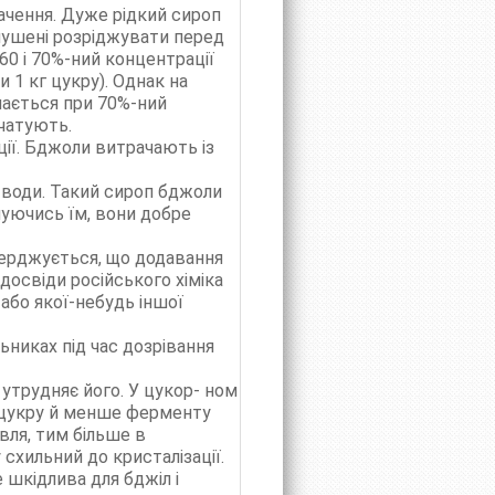
ачення. Дуже рідкий сироп
мушені розріджувати перед
0 і 70%-ний концентрації
 1 кг цукру). Однак на
ається при 70%-ний
ечатують.
ії. Бджоли витрачають із
л води. Такий сироп бджоли
чуючись їм, вони добре
верджується, що додавання
досвіди російського хіміка
 або якої-небудь іншої
льниках під час дозрівання
утрудняє його. У цукор- ном
 цукру й менше ферменту
івля, тим більше в
схильний до кристалізації.
 шкідлива для бджіл і