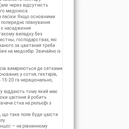
(але через відсутність
ого медоноса.
я пасіки. Якщо основними
то попереднє планування
і є насадження
 такому випадку без
естны; господарствах, які
ваного за цветания треба
чі на медозбір. Звичайно із
осів виміряються де сятками
рюваних у сотня; гектарів,
15-20 га нераціонально,
агу віддають тому який має
оки цвітіння й робить
вчачи стка на рельєфі з
о, що таке поле буде цвісти
лу.
іншої — на рівнинному