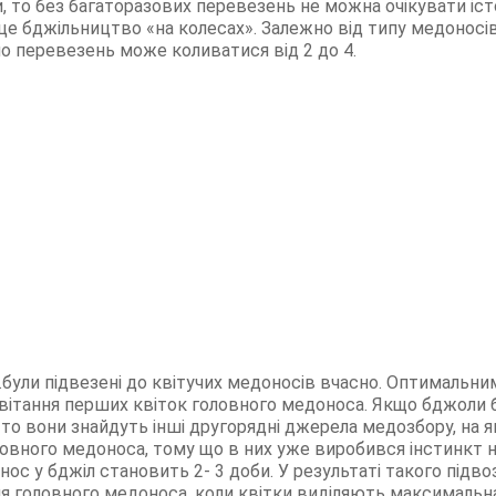
 то без багаторазових перевезень не можна очікувати іст
це бджільництво «на колесах». Залежно від типу медоносів
о перевезень може коливатися від 2 до 4.
ули підвезені до квітучих медоносів вчасно. Оптимальни
вітання перших квіток головного медоноса. Якщо бджоли б
 то вони знайдуть інші другорядні джерела медозбору, на 
головного медоноса, тому що в них уже виробився інстинкт
с у бджіл становить 2- 3 доби. У результаті такого підво
я головного медоноса, коли квітки виділяють максимальна 