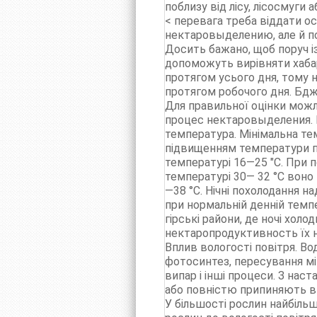
поблизу від лісу, лісосмуги а
< перевага треба віддати ос
нектаровыделению, але й п
Досить бажано, щоб поруч і
допоможуть вирівняти хабар
протягом усього дня, тому 
протягом робочого дня. Бд
Для правильної оцінки можл
процес нектаровыделения. В
температура. Мінімальна тем
підвищенням температури по
температурі 16—25 "С. При
температурі 30— 32 °С воно
—38 °С. Нічні похолодання н
при нормальній денній темп
гірські райони, де ночі холо
нектаропродуктивность їх 
Вплив вологості повітря. Во
фотосинтез, пересування мін
випар і інші процеси. З нас
або повністю припиняють ви
У більшості рослин найбіль