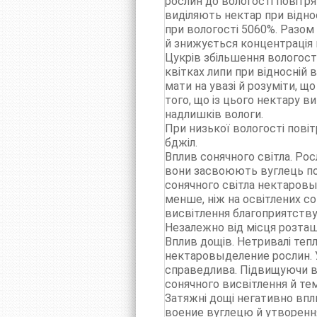
рослин до вологості повітр
виділяють нектар при віднос
при вологості 5060%. Разом
й знижується концентрація 
Цукрів збільшення вологості
квітках липи при відносній 
мати на увазі й розуміти, щ
того, що із цього нектару в
надлишків вологи.
При низької вологості повіт
бджіл.
Вплив сонячного світла. Рос
вони засвоюють вуглець пов
сонячного світла нектаровы
менше, ніж на освітлених со
висвітлення благоприятству
Незалежно від місця розташ
Вплив дощів. Нетривалі тепл
нектаровыделение рослин. У
справедлива. Підвищуючи во
сонячного висвітлення й те
Затяжні дощі негативно впл
воение вуглецю й утворення