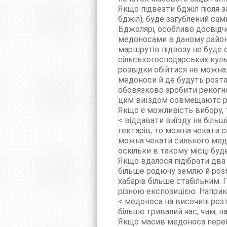
Якщо підвезти бджіл після з
бджіл), буде загублений са
Бджолярі, особливо досвідч
медоносами в даному районі 
маршрутів підвозу не буде 
сільськогосподарських куль
розвідки обійтися не можна.
медоноси й де будуть розта
обовязково зробити рекогнос
цим виїздом совмещаютс ро
Якщо є можливість вибору, 
< віддавати виїзду на біль
гектарів, то можна чекати с
можна чекати сильного медо
оскільки в такому місці буд
Якщо вдалося підібрати два 
більше родючу землю й розм
хабарів більше стабільним. 
різною експозицією. Наприкл
< медоноса на височині розта
більше тривалий час, чим, н
Якщо масив медоноса перебув