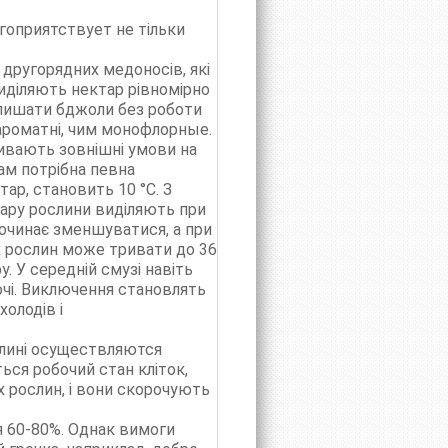
агоприятствует не тільки
другорядних медоносів, які
иділяють нектар рівномірно
алишати бджоли без роботи
ароматні, чим монофлорные.
ливають зовнішні умови на
ам потрібна певна
тар, становить 10 °С. З
тару рослини виділяють при
очинає зменшуватися, а при
х рослин може тривати до 36
. У середній смузі навіть
очі. Виключення становлять
холодів і
ослині осуществляются
ься робочий стан кліток,
ах рослин, і вони скорочують
я 60-80%. Однак вимоги