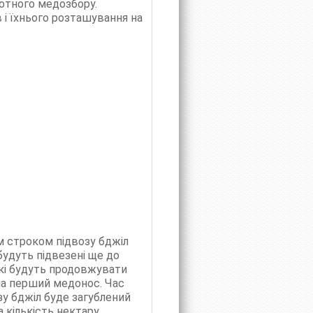
отного медозбору.
 і їхнього розташування на
м строком підвозу бджіл
удуть підвезені ще до
які будуть продовжувати
 на перший медонос. Час
зу бджіл буде загублений
кількість нектару.