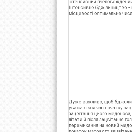
інтенсивний пчеловождении,
Інтенсивне бджільництво - 
місцевості оптимальне числ
Дуже важливо, щоб бджоли.б
уважається час початку зац
зацвітання цього медоноса,
літати й після зацвітання 
перемикання на новий медоно
початок масового зацвітанн