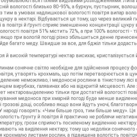
я обумовлюються і їхніми видовими розходженнями. Липа й
ній вологості близько 80-95%, а буркун, пустырник, волошк
 з тим в умовах надлишкової вологості повітря випар во
цукру в нектарі. Відбувається це тому, що через великий 
 в повітрі й ґрунті сприяє зменшенню концентрації цукру в 
вологості повітря 51% містить 72%, а при 100% вологості - т
о якщо при вологій погоді різко збільшиться денне принесен
ийде багато меду. Швидше за все, для бджіл тільки додасть
ря й високій температурі нектар висихає, кристалізується
линам сонячне світло необхідне для здійснення процесу фот
ітря, утворять крохмаль, що потім перетворюється в цукор
деление неможливо, і медоносні рослини в тінистому лісі 
нцем вирубках, галявинах або на відкритій місцевості. Але
ет нектаровыделению тільки при достатній вологості пові
ування медоноса при хмарній погоді буде менше виділення 
і грозові дощі, особливо якщо вони йдуть уночі, благотво
 народі говорять: «Чим більше гроз, тим більше меду». Ця
логість ґрунту й повітря й практично не роблячи негативн
мпературу, грози сприяють посиленому виділенню нектару.
ивають на виділення нектару, тому що недоліки сонячного 
 крохмалю листами рослин, а підвищена вологість повітр