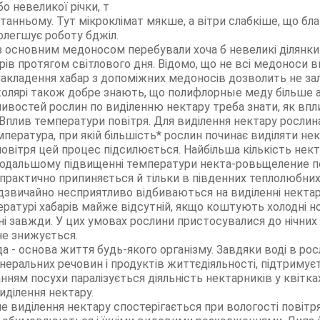
бо невеликої річки, т
танньому. Тут мікроклімат мякше, а вітри слабкіше, що бл
олегшує роботу бджіл.
з основним медоносом перебували хоча б невеликі ділянки 
ів протягом світлового дня. Відомо, що не всі медоноси в
накладення хабар з допоміжних медоносів дозволить не з
жолярі також добре знають, що полифлорные меду більше 
ивостей рослин по виділенню нектару треба знати, як вп
плив температури повітря. Для виділення нектару рослин
пература, при якій більшість* рослин починає виділяти нек
вітря цей процес підсилюється. Найбільша кількість нек
 подальшому підвищенні температури некта-ровьщеление п
 практично припиняється й тільки в південних теплолюбни
адзвичайно несприятливо відбиваються на виділенні нектару
ературі хабарів майже відсутній, якщо коштують холодні н
дні завжди. У цих умовах рослини пристосувалися до нічних 
не знижується.
да - основа життя будь-якого організму. Завдяки воді в р
еральних речовин і продуктів життєдіяльності, підтримуєт
танням посухи паралізується діяльність нектарників у квітк
ділення нектару.
ше виділення нектару спостерігається при вологості повітр