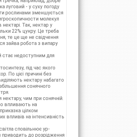
 гречка, наприклад, добре
а луговий - у суху погоду
логи рослинами зменшується
гигроскопичности молекул
нектарі. Так, нектар у
ільки 22% цукру. Це треба
ня, те це ще не свідчення
ся зайва робота з випару
 й стає недоступним для
осинтезу, під час якого
. По цієї причині без
виділяють нектару набагато
 збільшення сонячного
тря.
нектару, чим при сонячній.
рно впливають на
 приказка цілком
их впливів на інтенсивність
світла сповільнює ур-
я приводить до розрідження