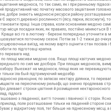
ацвітання медоноса, то так само, як і при ранньому підвозі 
мий продуктивний час початку масового зацвітання головн
ені, добре знають медоносні ресурси району розташуванн
Є зарості деревної рослинності (лісу, парки, лісосмуги), 
становити праці. Інша справа, коли основними медоно сам
тур місця посадки яких, як правило, постійно міняються В
 Краще всі го в лютому - березні попередньо уточнити в м
шовуватися поточному сезоні. Потім за 1-2 тижні до очіку
цировочньи виїзд, на якому варто оцінити стан посівів і ба
боти по підготовці крапка.
то перевага над
ші по площі масиви медоно сов. Якщо площі квітучих медон
ереднього по силі ме досбора. При площах медоносів, вимі
збору. Выезжат на медоноси, площі яких не перевищують 
е тільки їла бый підтримуючий медозбір.
відносно рівноцінні; по запасах нектару ділянки, то перев
іщаєте на пересіченому рельєфі, що значно продлевав стр
Про длевает строки цвітіння й розміщення нектароносного 
ад, підлога
шовано з південної, витті точних і північної її сторін. Ясн
априклад, поле розташоване тільки на південній стороні схи
ає у відкритому полі, тег більше на піднесеному місці, а 