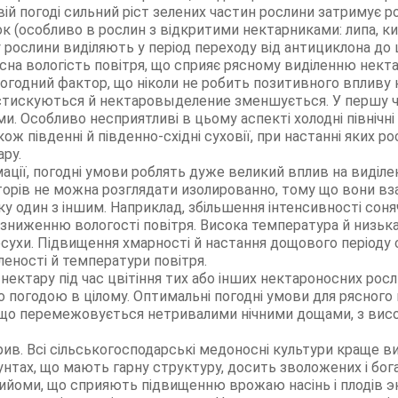
ій погоді сильний ріст зелених частин рослини затримує ро
к (особливо в рослин з відкритими нектарниками: липа, кипр
 рослини виділяють у період переходу від антициклона до 
сна вологість повітря, що сприяє рясному виділенню некта
 погодний фактор, що ніколи не робить позитивного впливу 
 стискуються й нектаровыделение зменшується. У першу че
. Особливо несприятливі в цьому аспекті холодні північні й
ж південні й південно-східні суховії, при настанні яких р
ру.
ації, погодні умови роблять дуже великий вплив на виділе
кторів не можна розглядати изолированно, тому що вони в
 один з іншим. Наприклад, збільшення інтенсивності соняч
зниженню вологості повітря. Висока температура й низьк
осухи. Підвищення хмарності й настання дощового період
еності й температури повітря.
 нектару під час цвітіння тих або інших нектароносних рос
о погодою в цілому. Оптимальні погодні умови для рясного
а, що перемежовується нетривалими нічними дощами, з ви
рив. Всі сільськогосподарські медоносні культури краще в
рунтах, що мають гарну структуру, досить зволожених і б
рийоми, що сприяють підвищенню врожаю насінь і плодів 