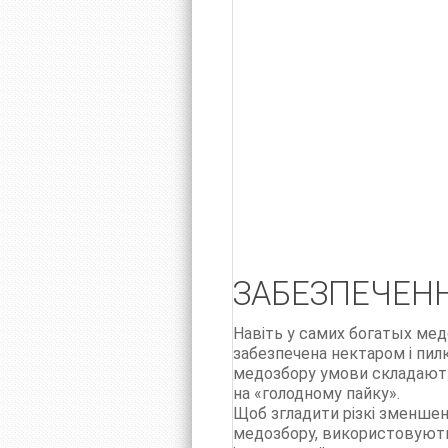
ЗАБЕЗПЕЧЕН
Навіть у самих богатых мед
забезпечена нектаром і пил
медозбору умови складаютьс
на «голодному пайку».
Щоб згладити різкі зменшен
медозбору, використовують