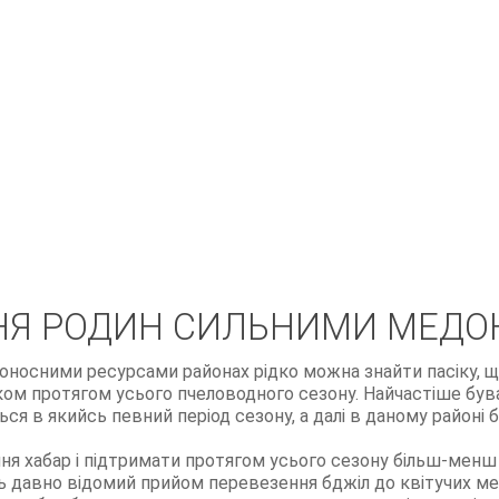
НЯ РОДИН СИЛЬНИМИ МЕД
оносними ресурсами районах рідко можна знайти пасіку, щ
ком протягом усього пчеловодного сезону. Найчастіше бува
я в якийсь певний період сезону, а далі в даному район
ня хабар і підтримати протягом усього сезону більш-менш 
 давно відомий прийом перевезення бджіл до квітучих ме