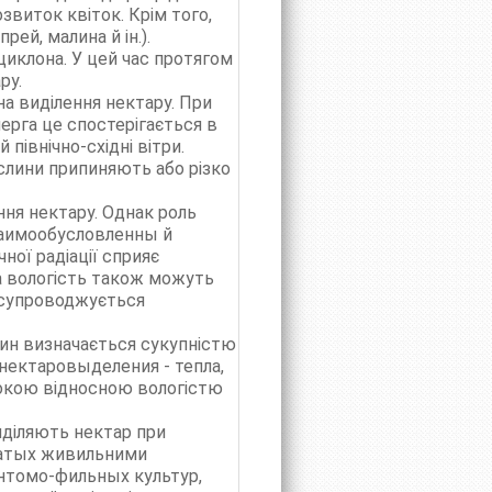
звиток квіток. Крім того,
ей, малина й ін.).
циклона. У цей час протягом
ру.
на виділення нектару. При
рга це спостерігається в
 північно-східні вітри.
ослини припиняють або різко
ння нектару. Однак роль
заимообусловленны й
ної радіації сприяє
а вологість також можуть
у супроводжується
лин визначається сукупністю
 нектаровыделения - тепла,
сокою відносною вологістю
иділяють нектар при
огатых живильними
энтомо-фильных культур,