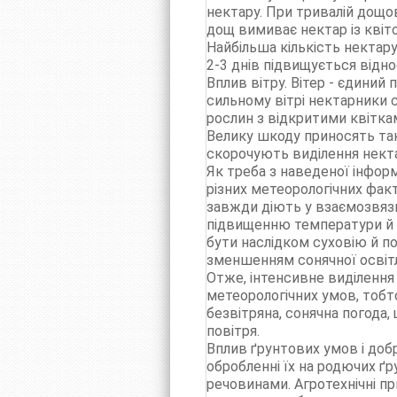
нектару. При тривалій дощов
дощ вимиває нектар із квіто
Найбільша кількість нектару
2-3 днів підвищується відно
Вплив вітру. Вітер - єдиний
сильному вітрі нектарники
рослин з відкритими квітками
Велику шкоду приносять тако
скорочують виділення некта
Як треба з наведеної інформ
різних метеорологічних фа
завжди діють у взаємозвязку
підвищенню температури й 
бути наслідком суховію й п
зменшенням сонячної освітл
Отже, інтенсивне виділення
метеорологічних умов, тобт
безвітряна, сонячна погод
повітря.
Вплив ґрунтових умов і доб
обробленні їх на родючих ґ
речовинами. Агротехнічні п