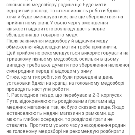
закінчення медозбору родина ще буде мати
відкритий розплід, то інтенсивність роботи бджіл
хоча й буде зменшуватися, але ще збережеться на
прийнятному рівні. У свою чергу зменшення
кількості відкритого розплоду дасть певне
збільшення до товарного меду.
Після закінчення медозбору й відкачки меду
обмеження яйцекладки матки треба припинити.
Цей прийом не рекомендується використовувати на
тривалому пізньому медозборі, оскільки в цьому
випадку треба вже думати про збереження належної
сили родини перед її відходом у зиму.
Отже, крім тих робіт, які були проведені в день
установки бджіл на крапці, на головному медозборі
проводять наступні роботи:.
1. Расплодное гніздо, що перебуває в 2-3 корпусах
Рута, відокремлюють розділовими ґратами від
медяних магазинів так, як було сказано вище. Якщо
встановлюють медяні магазини з рамками, що
мають глибокі осередки, то розділові ґрати не
ставлять. Протягом усього часу знаходження родин
на головному медозборі не рекомендую розбирати