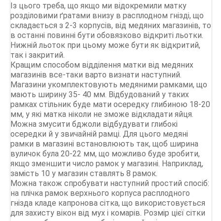
Із цього треба, що якщо ми відокремили матку
розділовими ґратами внизу в расплодном гнізді, що
складається з 2-3 корпусів, від медяних магазинів, то
в останні повинні бути обовязково відкриті льотки.
Нижній льоток при цьому може бути як відкритий,
так і закритий.
Кращим способом відділення матки від медяних
магазинів все-таки варто визнати наступний.
Магазини укомплектовують медяними рамками, що
мають ширину 35- 40 мм. Відбудований у таких
рамках стільник буде мати осередку глибиною 18-20
мм, у які матка ніколи не зможе відкладати яйця.
Можна змусити бджоли відбудувати глибокі
осередки й у звичайній рамці. Для цього медяні
рамки в магазині встановлюють так, щоб ширина
вуличок була 20-22 мм, що можливо буде зробити,
якщо зменшити число рамок у магазині. Наприклад,
замість 10 у магазин ставлять 8 рамок.
Можна також спробувати наступний простий спосіб:
на плічка рамок верхнього корпуса расплодного
гнізда кладе капронова сітка, що використовується
для захисту вікон від мух і комарів. Розмір цієї сітки