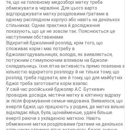
те, що на головному медозборі матку треба
обмежувати в червлінні. Для цього варто
відгороджувати матку розділовими ґратами в
одному расплодном корпусі або навіть на декількох
стільниках. Однак практика й дослідження
показують, що це не зовсім так. Пояснюється це
наступними обставинами.
Відкритий бджолиний розплід, крім того, що
споживає корм і має потребу в
бджолахгодувальницях, володіє, як виявляється,
потужним стимулюючим впливом на бджоли-
складальниць. їхня літна активність прямо повязана з
кількістю відкритого розплоду й не тільки тому, що
розплід треба годувати, але й тому, що для майбутніх
бджіл треба заготовити корм взапас.
У свій час російський бджоляр А.С. Буткевич
проводив досвіди, містячи матку в клітинку відразу
ж після формування семьи-медовика. Виявилося, що
енергія бджіл, що працюють у родині, де матка вільно
відкладає яйця, була, щонайменше, удвічі більше
енергії риючи з укладеною маткою. Навіть
обмеження матки розділовими ґратами на декількох
стільниках стримує літну активність бджіл, значно