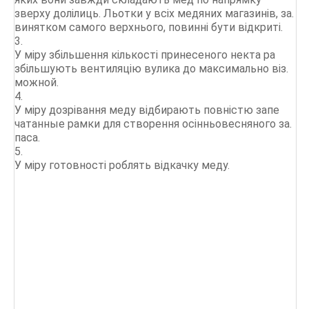
зверху долілиць. Льотки у всіх медяних магазинів, за.
винятком самого верхнього, повинні бути відкриті.
3.
У міру збільшення кількості принесеного некта ра
збільшують вентиляцію вулика до максимально віз.
можной.
4.
У міру дозрівання меду відбирають повністю запе
чатанные рамки для створення осінньовесняного за.
паса.
5.
У міру готовності роблять відкачку меду.