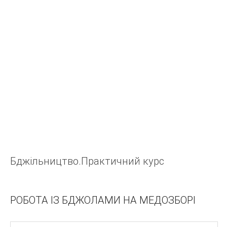
У
Я
Э
Ш
Ч
Ц
Х
Ф
Ж
Е
Бджільництво.Практичний курс
Щ
А
Б
РОБОТА ІЗ БДЖОЛАМИ НА МЕДОЗБОРІ
В