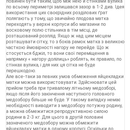
повинен бути таким, щоб між нею й стінками вулика
по всьому периметрі залишався зазор в 1-2 див. Ідея
використання цих своєрідних розділових ґрат
полягають у тому, що звичайно плодова матка
переходять у верхні корпуси або магазини по
восковому полю стільника в тім місці, де
розташований розплід. Якщо ж над цим місцем
розташувати сітку, то з боків рамок матка з великою
часткою ймовірності нагору не перейде. Що ж
стосується бджіл, то вони свої переміщення в
напрямку « нагору-долілиць» роблять, як правило, по
стінках вулика, і для них ця сітка не буде
перешкодою.
Але все-таки за певних умов обмеження яйцекладки
матки можна використовувати. Здійснювати цей
прийом треба при тривалому літньому медозборі,
якщо після його закінчення наступного головного
медозбору більше не буде. У такому випадку немає
необхідності виводити з медозбору потужну родину,
а можна обмежитися репродуктивною силою
родини в 2-3 кг. Для цього в другій половині
зазначеного медозбору можна обмежити
яйцекладку матки в одному корпусі. Оскільки до