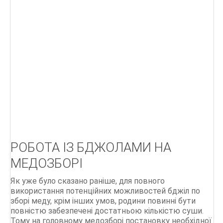
Г
Д
БІОЛОГІЯ БДЖОЛИНОЇ РОДИНИ
ПОРАДИ бджолярам
Ліки, отримані від бджіл
Бджільництво.Практичний курс
ОСНОВИ БДЖІЛЬНИЦТВА
РОБОТА ІЗ БДЖОЛАМИ НА
СТАРОДАВНІЙ МЕД
МЕДОЗБОРІ
Мед і продукти бджільництва
Як уже було сказано раніше, для повного
500 питань і відповідей по бджільництву
використання потенційних можливостей бджіл по
зборі меду, крім інших умов, родини повинні бути
повністю забезпечені достатньою кількістю суши.
Тому на головному медозборі постановку необхідної