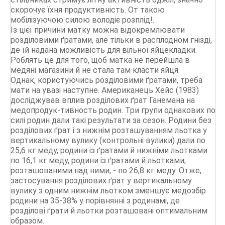
скорочує їхня продуктивність. От такою
мобілізуючою силою володіє розплід!.
Із цієї причини матку можна відокремлювати
розділовими ґратами, але тільки в расплодном гнізді,
де їй надана можливість для вільної яйцекладки.
Роблять це для того, щоб матка не перейшла в
медяні магазини й не стала там класти яйця.
Однак, користуючись розділовими ґратами, треба
мати на увазі наступне. Американець Хейс (1983)
досліджував вплив розділових ґрат Ганемана на
медопродук-тивность родин. Три групи однакових по
силі родин дали такі результати за сезон. Родини без
розділових ґрат і з нижнім розташуванням льотка у
вертикальному вулику (контрольні вулики) дали по
25,6 кг меду, родини із ґратами й нижніми льотками
по 16,1 кг меду, родини із ґратами й льотками,
розташованими над ними, - по 26,8 кг меду. Отже,
застосування розділових ґрат у вертикальному
вулику з одним нижнім льотком зменшує медозбір
родини на 35-38% у порівнянні з родинамі, де
розділові ґрати й льотки розташовані оптимальним
образом.