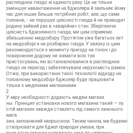
расплодное гніздо ні єдиного разу. Це не тільки
зменшує навантаження на бджоляра й звільняє йому
час для інших більше потрібних робіт, але, що саме
головне, - не порушує цілісності гнізда й не приводит
родину зайвий раз в «аварійне» стан. Зберігаючи
цілісність бджолиного гнізда, ми цим сприяємо
збільшенню медозбору. Протягом уже багатьох лет
на медозборі я не розбираю гнізда. У звязку із цим
рекомендується з моменту приїзду на точок і до
повернення додому не знімати всіх тих
пристосувань, які встановлювалися в расплодное
гніздо на переїзд і забезпечували нерухомість рамок.
Отже, при використанні такої технології відходу на
головному медозборі бджоляр буде працювати
тільки з медяними магазинами.
2.
У міру необхідності додають медяні магази.
ны. Принцип установки нового магазина такий — пу.
стій магазин завжди ставлять під самого нижнього
мага.
зин, заповнений напрыском. Таким чином, ми будемо
створювати для бджіл природні умови, при.
яких вони завжди складають мед по напрямку