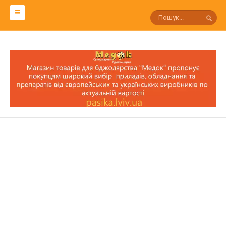
СЛОВАРЬ ПЧЕЛОВОДА
Р
П
О
Н
М
Л
К
И
З
С
Т