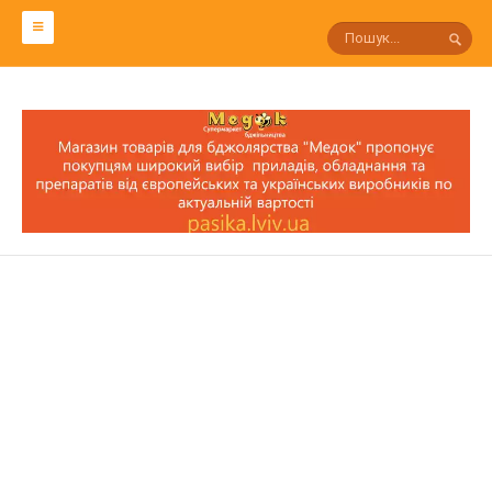
СЛОВАРЬ ПЧЕЛОВОДА
Р
П
О
Н
М
Л
К
И
З
С
Т