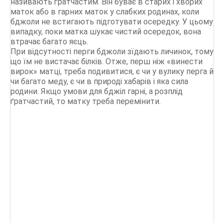
називають ґратчастим. Він буває в старих і хворих
маток або в гарних маток у слабких родинах, коли
бджоли не встигають підготувати осередку. У цьому
випадку, поки матка шукає чистий осередок, вона
втрачає багато яєць.
При відсутності перги бджоли зїдають личинок, тому
що їм не вистачає білків. Отже, перш ніж «винести
вирок» матці, треба подивитися, є чи у вулику перга й
чи багато меду, є чи в природі хабарів і яка сила
родини. Якщо умови для бджіл гарні, а розплід
ґратчастий, то матку треба перемінити.