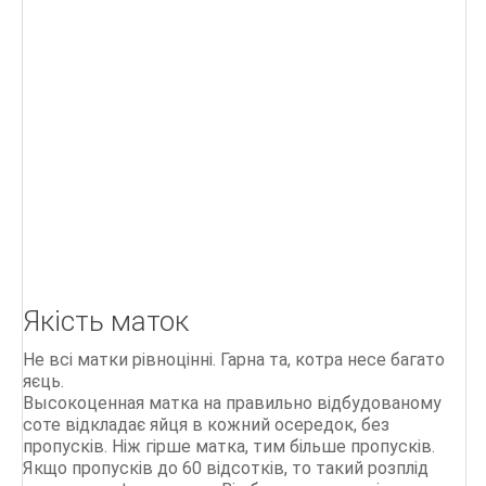
Г
Д
БІОЛОГІЯ БДЖОЛИНОЇ РОДИНИ
ПОРАДИ бджолярам
Ліки, отримані від бджіл
Бджільництво.Практичний курс
ОСНОВИ БДЖІЛЬНИЦТВА
Якість маток
СТАРОДАВНІЙ МЕД
Не всі матки рівноцінні. Гарна та, котра несе багато
Мед і продукти бджільництва
яєць.
Высокоценная матка на правильно відбудованому
500 питань і відповідей по бджільництву
соте відкладає яйця в кожний осередок, без
пропусків. Ніж гірше матка, тим більше пропусків.
Якщо пропусків до 60 відсотків, то такий розплід