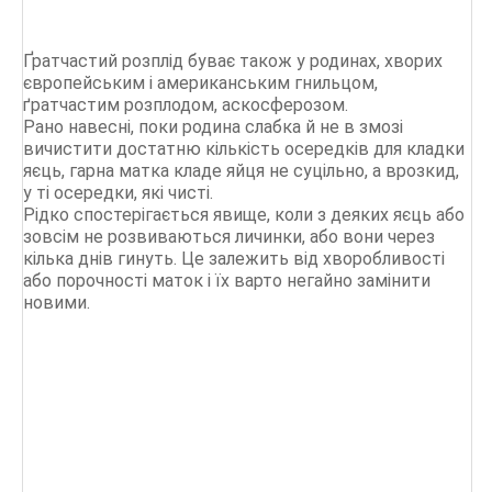
Ґратчастий розплід буває також у родинах, хворих
європейським і американським гнильцом,
ґратчастим розплодом, аскосферозом.
Рано навесні, поки родина слабка й не в змозі
вичистити достатню кількість осередків для кладки
яєць, гарна матка кладе яйця не суцільно, а врозкид,
у ті осередки, які чисті.
Рідко спостерігається явище, коли з деяких яєць або
зовсім не розвиваються личинки, або вони через
кілька днів гинуть. Це залежить від хворобливості
або порочності маток і їх варто негайно замінити
новими.