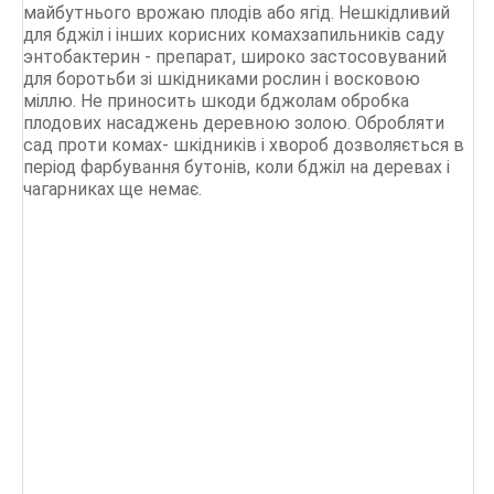
майбутнього врожаю плодів або ягід. Нешкідливий
для бджіл і інших корисних комахзапильників саду
энтобактерин - препарат, широко застосовуваний
для боротьби зі шкідниками рослин і восковою
міллю. Не приносить шкоди бджолам обробка
плодових насаджень деревною золою. Обробляти
сад проти комах- шкідників і хвороб дозволяється в
період фарбування бутонів, коли бджіл на деревах і
чагарниках ще немає.