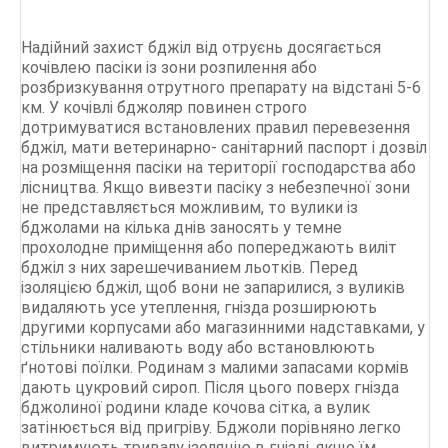
Надійний захист бджіл від отруєнь досягається
кочівлею пасіки із зони розпилення або
розбризкування отрутного препарату на відстані 5-6
км. У кочівлі бджоляр повинен строго
дотримуватися встановлених правил перевезення
бджіл, мати ветеринарно- санітарний паспорт і дозвіл
на розміщення пасіки на території господарства або
лісництва. Якщо вивезти пасіку з небезпечної зони
не представляється можливим, то вулики із
бджолами на кілька днів заносять у темне
прохолодне приміщення або попереджають виліт
бджіл з них зарешечиванием льотків. Перед
ізоляцією бджіл, щоб вони не запарилися, з вуликів
видаляють усе утеплення, гнізда розширюють
другими корпусами або магазинними надставками, у
стільники наливають воду або встановлюють
ґнотові поїлки. Родинам з малими запасами кормів
дають цукровий сироп. Після цього поверх гнізда
бджолиної родини кладе кочова сітка, а вулик
затінюється від пригріву. Бджоли порівняно легко
витримують тривалу ізоляцію в гнізді, якщо їм