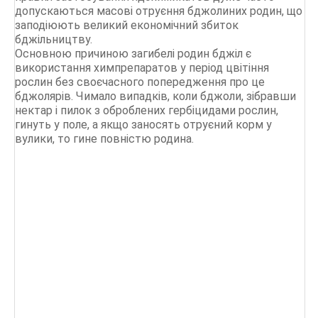
допускаються масові отруєння бджолиних родин, що
заподіюють великий економічний збиток
бджільництву.
Основною причиною загибелі родин бджіл є
використання химпрепаратов у період цвітіння
рослин без своєчасного попередження про це
бджолярів. Чимало випадків, коли бджоли, зібравши
нектар і пилок з оброблених гербіцидами рослин,
гинуть у поле, а якщо заносять отруєний корм у
вулики, то гине повністю родина.