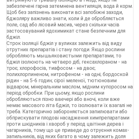
забезпечені гарна затемнена вентиляція, вода й корм.
Щоб без запізнень виконати всі запобіжні заходи,
бджоляру важливо знати, коли й де обробляється
поле, сад або лісовий масив, через скільки часів
застосовуваний ядохимикат стане безпечним для
бджіл.
Строк ізоляції бджіл у вуликах залежить від виду
отрутних препаратів і стану погоди. Якщо рослини
обробляють мышьяковистыми препаратами, то
бджіл ізолюють на четверо діб; гексахлораном - на
троє; хлорофосів, тиафосом - на двоє;
полихлорпиненом, нитрофеном - на одні; бордоской
рідин - на 5-6 годин; сірої меленої, тютюновим
відваром, мінеральним маслом, мідним купоросом на
період обробки. При цьому, якщо рослини
обробляються пізно ввечері або вночі, коли вже
немає масового літа бджіл, то ізолювати їх взагалі не
треба. Категорично забороняється запилювати або
обприскувати плодові насадження химпрепаратами
проти шкідників і хвороб у період цвітіння дерев і
чагарників, тому що це приведе до отруєння комах-
запильників, від яких багато в чому залежить доля