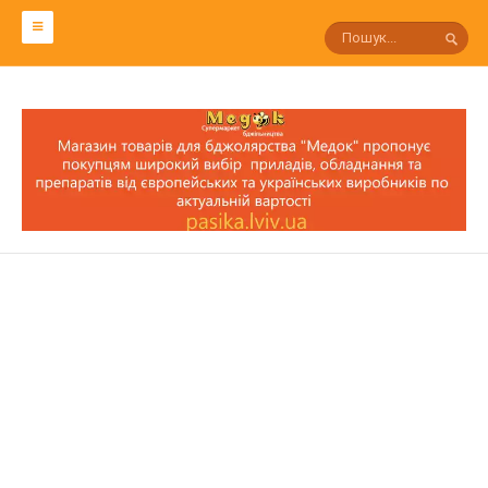
СЛОВАРЬ ПЧЕЛОВОДА
Р
П
О
Н
М
Л
К
И
З
С
Т