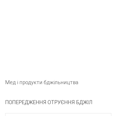
У
Я
Э
Ш
Ч
Ц
Х
Ф
Ж
Е
Мед і продукти бджільництва
Щ
А
Б
ПОПЕРЕДЖЕННЯ ОТРУЄННЯ БДЖІЛ
В