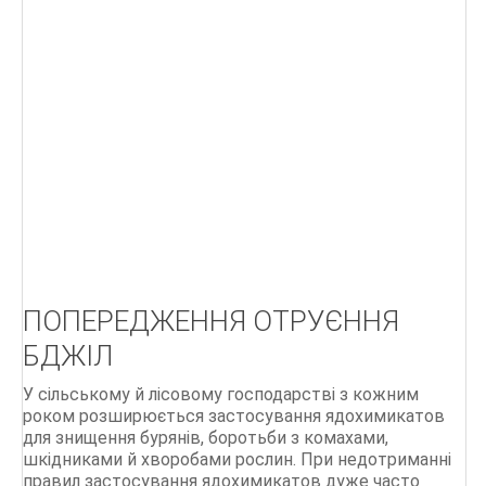
Г
Д
БІОЛОГІЯ БДЖОЛИНОЇ РОДИНИ
ПОРАДИ бджолярам
Ліки, отримані від бджіл
Бджільництво.Практичний курс
ОСНОВИ БДЖІЛЬНИЦТВА
ПОПЕРЕДЖЕННЯ ОТРУЄННЯ
СТАРОДАВНІЙ МЕД
БДЖІЛ
Мед і продукти бджільництва
У сільському й лісовому господарстві з кожним
500 питань і відповідей по бджільництву
роком розширюється застосування ядохимикатов
для знищення бурянів, боротьби з комахами,
шкідниками й хворобами рослин. При недотриманні
правил застосування ядохимикатов дуже часто