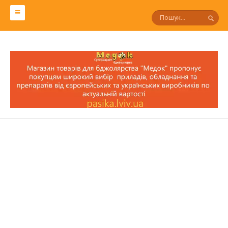
СЛОВАРЬ ПЧЕЛОВОДА
Р
П
О
Н
М
Л
К
И
З
С
Т