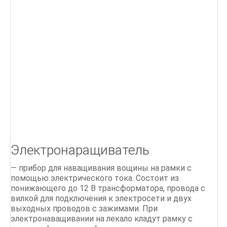
Г
Д
БІОЛОГІЯ БДЖОЛИНОЇ РОДИНИ
ПОРАДИ бджолярам
Ліки, отримані від бджіл
Бджільництво.Практичний курс
ОСНОВИ БДЖІЛЬНИЦТВА
Электронаращиватель
СТАРОДАВНІЙ МЕД
— прибор для наващивания вощины на рамки с
Мед і продукти бджільництва
помощью электрического тока. Состоит из
понижающего до 12 В трансформатора, провода с
500 питань і відповідей по бджільництву
вилкой для подключения к электросети и двух
выходных проводов с зажимами. При
электронаващивании на лекало кладут рамку с